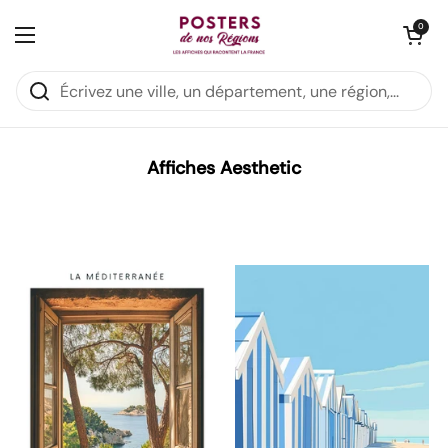
Passer au contenu
:
:
:
5
19
25
08
Dernière chance:
2ème affiche -50%
Ouvrir le panie
0
Ouvrir le menu
DAYS
HRS
MIN
SEC
Accueil
/
Collections
/
Affiches Aesthetic
Affiches Aesthetic