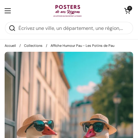
Passer au contenu
:
:
:
5
13
23
15
Cette semaine:
3ème affiche gratuite
Ouvrir le panie
0
Ouvrir le menu
DAYS
HRS
MIN
SEC
Accueil
/
Collections
/
Affiche Humour Pau - Les Potins de Pau