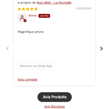
Nuit d'été - La Rochelle
Nat
02/06/2026
Anne
Magnifique photo
Pra
Avis écrit sur Shop App
Av
Avis complet
Avi
Avis Produits
Avis Boutique