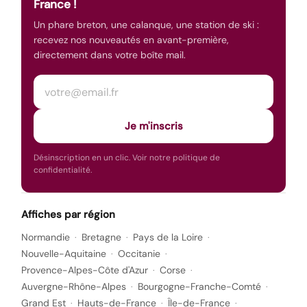
France !
Un phare breton, une calanque, une station de ski :
recevez nos nouveautés en avant-première,
directement dans votre boîte mail.
Votre adresse e-mail
Je m'inscris
Désinscription en un clic. Voir notre
politique de
confidentialité
.
Affiches par région
Normandie
Bretagne
Pays de la Loire
Nouvelle-Aquitaine
Occitanie
Provence-Alpes-Côte d'Azur
Corse
Auvergne-Rhône-Alpes
Bourgogne-Franche-Comté
Grand Est
Hauts-de-France
Île-de-France