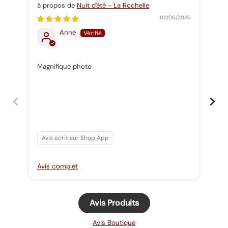
Nuit d'été - La Rochelle
Nat
02/06/2026
Anne
Magnifique photo
Pra
Avis écrit sur Shop App
Av
Avis complet
Avi
Avis Produits
Avis Boutique