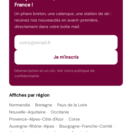
France !
Un phare breton, une calanque, une station de ski :
recevez nos nouveautés en avant-première,
directement dans votre boîte mail.
Votre adresse e-mail
Je m'inscris
Désinscription en un clic. Voir notre
politique de
confidentialité
.
Affiches par région
Normandie
Bretagne
Pays de la Loire
Nouvelle-Aquitaine
Occitanie
Provence-Alpes-Côte d'Azur
Corse
Auvergne-Rhône-Alpes
Bourgogne-Franche-Comté