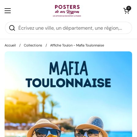
Passer au contenu
:
:
:
3
09
31
15
Cette semaine:
3ème affiche gratuite
Ouvrir le panie
0
Ouvrir le menu
DAYS
HRS
MIN
SEC
Accueil
/
Collections
/
Affiche Toulon - Mafia Toulonnaise